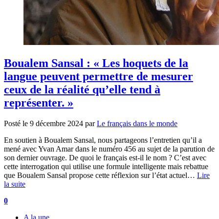
Boualem Sansal : « Les hoquets de la
langue peuvent permettre de mesurer
ceux de la réalité qu’elle tend à
représenter. »
Posté le
9 décembre 2024
par
Le français dans le monde
En soutien à Boualem Sansal, nous partageons l’entretien qu’il a
mené avec Yvan Amar dans le numéro 456 au sujet de la parution de
son dernier ouvrage. De quoi le français est-il le nom ? C’est avec
cette interrogation qui utilise une formule intelligente mais rebattue
que Boualem Sansal propose cette réflexion sur l’état actuel…
Lire
la suite
0
A la une