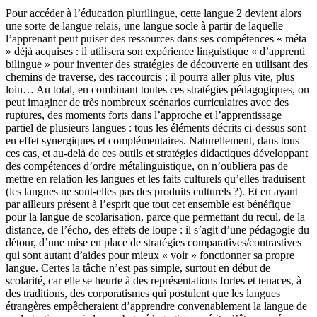
Pour accéder à l’éducation plurilingue, cette langue 2 devient alors
une sorte de langue relais, une langue socle à partir de laquelle
l’apprenant peut puiser des ressources dans ses compétences « méta
» déjà acquises : il utilisera son expérience linguistique « d’apprenti
bilingue » pour inventer des stratégies de découverte en utilisant des
chemins de traverse, des raccourcis ; il pourra aller plus vite, plus
loin… Au total, en combinant toutes ces stratégies pédagogiques, on
peut imaginer de très nombreux scénarios curriculaires avec des
ruptures, des moments forts dans l’approche et l’apprentissage
partiel de plusieurs langues : tous les éléments décrits ci-dessus sont
en effet synergiques et complémentaires. Naturellement, dans tous
ces cas, et au-delà de ces outils et stratégies didactiques développant
des compétences d’ordre métalinguistique, on n’oubliera pas de
mettre en relation les langues et les faits culturels qu’elles traduisent
(les langues ne sont-elles pas des produits culturels ?). Et en ayant
par ailleurs présent à l’esprit que tout cet ensemble est bénéfique
pour la langue de scolarisation, parce que permettant du recul, de la
distance, de l’écho, des effets de loupe : il s’agit d’une pédagogie du
détour, d’une mise en place de stratégies comparatives/contrastives
qui sont autant d’aides pour mieux « voir » fonctionner sa propre
langue. Certes la tâche n’est pas simple, surtout en début de
scolarité, car elle se heurte à des représentations fortes et tenaces, à
des traditions, des corporatismes qui postulent que les langues
étrangères empêcheraient d’apprendre convenablement la langue de