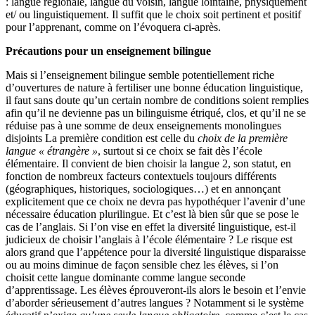
: langue régionale, langue du voisin, langue lointaine, physiquement
et/ ou linguistiquement. Il suffit que le choix soit pertinent et positif
pour l’apprenant, comme on l’évoquera ci-après.
Précautions pour un enseignement bilingue
Mais si l’enseignement bilingue semble potentiellement riche
d’ouvertures de nature à fertiliser une bonne éducation linguistique,
il faut sans doute qu’un certain nombre de conditions soient remplies
afin qu’il ne devienne pas un bilinguisme étriqué, clos, et qu’il ne se
réduise pas à une somme de deux enseignements monolingues
disjoints La première condition est celle du
choix de la première
langue « étrangère »
, surtout si ce choix se fait dès l’école
élémentaire. Il convient de bien choisir la langue 2, son statut, en
fonction de nombreux facteurs contextuels toujours différents
(géographiques, historiques, sociologiques…) et en annonçant
explicitement que ce choix ne devra pas hypothéquer l’avenir d’une
nécessaire éducation plurilingue. Et c’est là bien sûr que se pose le
cas de l’anglais. Si l’on vise en effet la diversité linguistique, est-il
judicieux de choisir l’anglais à l’école élémentaire ? Le risque est
alors grand que l’appétence pour la diversité linguistique disparaisse
ou au moins diminue de façon sensible chez les élèves, si l’on
choisit cette langue dominante comme langue seconde
d’apprentissage. Les élèves éprouveront-ils alors le besoin et l’envie
d’aborder sérieusement d’autres langues ? Notamment si le système