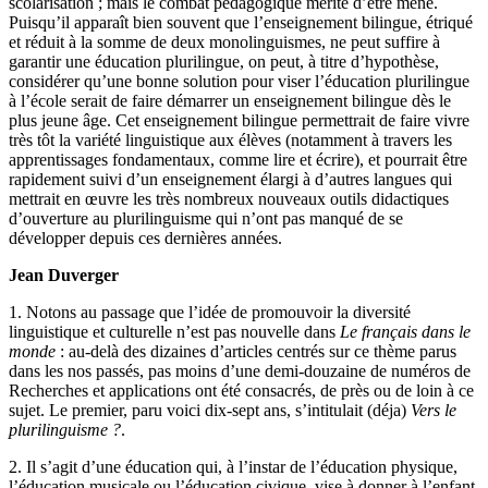
scolarisation ; mais le combat pédagogique mérite d’être mené.
Puisqu’il apparaît bien souvent que l’enseignement bilingue, étriqué
et réduit à la somme de deux monolinguismes, ne peut suffire à
garantir une éducation plurilingue, on peut, à titre d’hypothèse,
considérer qu’une bonne solution pour viser l’éducation plurilingue
à l’école serait de faire démarrer un enseignement bilingue dès le
plus jeune âge. Cet enseignement bilingue permettrait de faire vivre
très tôt la variété linguistique aux élèves (notamment à travers les
apprentissages fondamentaux, comme lire et écrire), et pourrait être
rapidement suivi d’un enseignement élargi à d’autres langues qui
mettrait en œuvre les très nombreux nouveaux outils didactiques
d’ouverture au plurilinguisme qui n’ont pas manqué de se
développer depuis ces dernières années.
Jean Duverger
1. Notons au passage que l’idée de promouvoir la diversité
linguistique et culturelle n’est pas nouvelle dans
Le français dans le
monde
: au-delà des dizaines d’articles centrés sur ce thème parus
dans les nos passés, pas moins d’une demi-douzaine de numéros de
Recherches et applications ont été consacrés, de près ou de loin à ce
sujet. Le premier, paru voici dix-sept ans, s’intitulait (déja)
Vers le
plurilinguisme ?
.
2. Il s’agit d’une éducation qui, à l’instar de l’éducation physique,
l’éducation musicale ou l’éducation civique, vise à donner à l’enfant