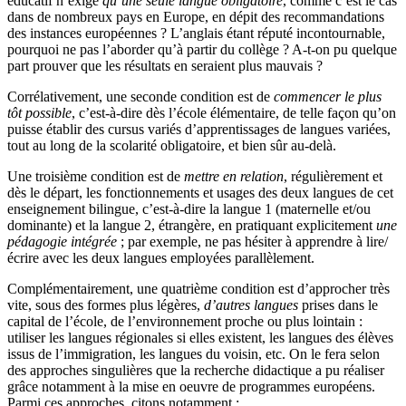
éducatif n’exige
qu’une seule langue obligatoire
, comme c’est le cas
dans de nombreux pays en Europe, en dépit des recommandations
des instances européennes ? L’anglais étant réputé incontournable,
pourquoi ne pas l’aborder qu’à partir du collège ? A-t-on pu quelque
part prouver que les résultats en seraient plus mauvais ?
Corrélativement, une seconde condition est de
commencer le plus
tôt possible
, c’est-à-dire dès l’école élémentaire, de telle façon qu’on
puisse établir des cursus variés d’apprentissages de langues variées,
tout au long de la scolarité obligatoire, et bien sûr au-delà.
Une troisième condition est de
mettre en relation
, régulièrement et
dès le départ, les fonctionnements et usages des deux langues de cet
enseignement bilingue, c’est-à-dire la langue 1 (maternelle et/ou
dominante) et la langue 2, étrangère, en pratiquant explicitement
une
pédagogie intégrée
; par exemple, ne pas hésiter à apprendre à lire/
écrire avec les deux langues employées parallèlement.
Complémentairement, une quatrième condition est d’approcher très
vite, sous des formes plus légères,
d’autres langues
prises dans le
capital de l’école, de l’environnement proche ou plus lointain :
utiliser les langues régionales si elles existent, les langues des élèves
issus de l’immigration, les langues du voisin, etc. On le fera selon
des approches singulières que la recherche didactique a pu réaliser
grâce notamment à la mise en oeuvre de programmes européens.
Parmi ces approches, citons notamment :