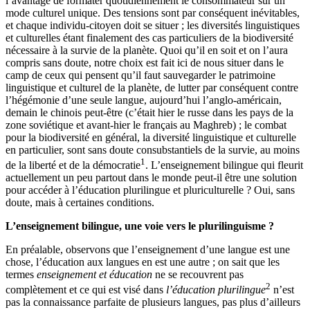
l’avantage de formater quotidiennement le consommateur sur un
mode culturel unique. Des tensions sont par conséquent inévitables,
et chaque individu-citoyen doit se situer ; les diversités linguistiques
et culturelles étant finalement des cas particuliers de la biodiversité
nécessaire à la survie de la planète. Quoi qu’il en soit et on l’aura
compris sans doute, notre choix est fait ici de nous situer dans le
camp de ceux qui pensent qu’il faut sauvegarder le patrimoine
linguistique et culturel de la planète, de lutter par conséquent contre
l’hégémonie d’une seule langue, aujourd’hui l’anglo-américain,
demain le chinois peut-être (c’était hier le russe dans les pays de la
zone soviétique et avant-hier le français au Maghreb) ; le combat
pour la biodiversité en général, la diversité linguistique et culturelle
en particulier, sont sans doute consubstantiels de la survie, au moins
1
de la liberté et de la démocratie
. L’enseignement bilingue qui fleurit
actuellement un peu partout dans le monde peut-il être une solution
pour accéder à l’éducation plurilingue et pluriculturelle ? Oui, sans
doute, mais à certaines conditions.
L’enseignement bilingue, une voie vers le plurilinguisme ?
En préalable, observons que l’enseignement d’une langue est une
chose, l’éducation aux langues en est une autre ; on sait que les
termes
enseignement et éducation
ne se recouvrent pas
2
complètement et ce qui est visé dans
l’éducation plurilingue
n’est
pas la connaissance parfaite de plusieurs langues, pas plus d’ailleurs