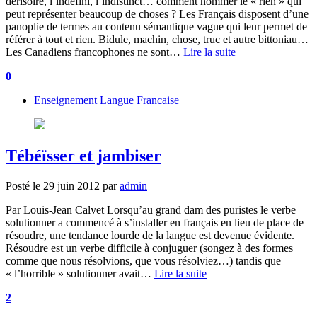
dérisoire, l’indéfini, l’indistinct… comment nommer le « rien » qui
peut représenter beaucoup de choses ? Les Français disposent d’une
panoplie de termes au contenu sémantique vague qui leur permet de
référer à tout et rien. Bidule, machin, chose, truc et autre bittoniau…
Les Canadiens francophones ne sont…
Lire la suite
0
Enseignement Langue Francaise
Tébéïsser et jambiser
Posté le
29 juin 2012
par
admin
Par Louis-Jean Calvet Lorsqu’au grand dam des puristes le verbe
solutionner a commencé à s’installer en français en lieu de place de
résoudre, une tendance lourde de la langue est devenue évidente.
Résoudre est un verbe difficile à conjuguer (songez à des formes
comme que nous résolvions, que vous résolviez…) tandis que
« l’horrible » solutionner avait…
Lire la suite
2