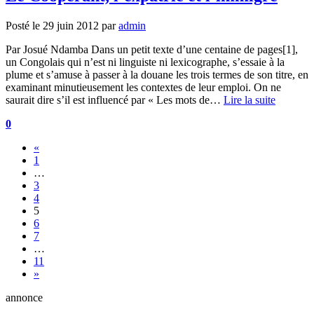
Posté le
29 juin 2012
par
admin
Par Josué Ndamba Dans un petit texte d’une centaine de pages[1],
un Congolais qui n’est ni linguiste ni lexicographe, s’essaie à la
plume et s’amuse à passer à la douane les trois termes de son titre, en
examinant minutieusement les contextes de leur emploi. On ne
saurait dire s’il est influencé par « Les mots de…
Lire la suite
0
«
1
…
3
4
5
6
7
…
11
»
annonce