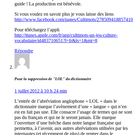
guide ! La production est bénévole.
Si vous voulez en savoir plus je vous laisse des liens
http://www.facebook.com/pages/Cultimots/278509418857410
Pour téléchargez l’appli
http://itunes.apple.com/fr/app/cultimots-un-jeu-culture-
vocabulaire/id483710651?l=fr&ls=1&mt=8
Répondre
Pour la suppression de "LOL" du dictionnaire
1 juillet 2012 à 10 h 24 min
L’entrée de l’abréviation anglophone « LOL » dans le
dictionnaire marque l’avènement d’une « langue » qui n’en
est en fait pas une. Elle consacre l’usage de termes qui ne sont
pas du français et qui ne le seront jamais. Elle marque
l’ouverture d’une brèche dans notre langue française qui
permettra, à l’avenir, aux autres abréviations utilisées par les
internautes (et récemment de plus) de rentrer dans le