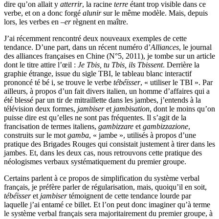
dire qu’on allait y
atterrir
, la racine
terre
étant trop visible dans ce
verbe, et on a donc forgé
alunir
sur le même modèle. Mais, depuis
lors, les verbes en –
er
règnent en maître.
J’ai récemment rencontré deux nouveaux exemples de cette
tendance. D’une part, dans un récent numéro d’
Alliances
, le journal
des alliances françaises en Chine (N°5, 2011), je tombe sur un article
dont le titre attire l’œil :
Je Tbis, tu Tbis, ils Tbissent
. Derrière la
graphie étrange, issue du sigle TBI, le tableau blanc interactif
prononcé té bé i, se trouve le verbe
tébéïsser
, « utiliser le TBI ». Par
ailleurs, à propos d’un fait divers italien, un homme d’affaires qui a
été blessé par un tir de mitraillette dans les jambes, j’entends à la
télévision deux formes,
jambiser
et
jambisation
, dont le moins qu’on
puisse dire est qu’elles ne sont pas fréquentes. Il s’agit de la
francisation de termes italiens,
gambizzare
et
gambizzazione
,
construits sur le mot
gamba
, « jambe », utilisés à propos d’une
pratique des Brigades Rouges qui consistait justement à tirer dans les
jambes. Et, dans les deux cas, nous retrouvons cette pratique des
néologismes verbaux systématiquement du premier groupe.
Certains parlent à ce propos de simplification du système verbal
français, je préfère parler de régularisation, mais, quoiqu’il en soit,
tébéïsser
et
jambiser
témoignent de cette tendance lourde par
laquelle j’ai entamé ce billet. Et l’on peut donc imaginer qu’à terme
le système verbal français sera majoritairement du premier groupe, à