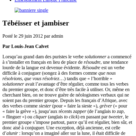
Tébéïsser et jambiser
Posté le
29 juin 2012
par
admin
Par Louis-Jean Calvet
Lorsqu’au grand dam des puristes le verbe
solutionner
a commencé
à s’installer en français en lieu de place de
résoudre
, une tendance
lourde de la langue est devenue évidente.
Résoudre
est un verbe
difficile à conjuguer (songez à des formes comme
que nous
résolvions
,
que vous
résolviez
…) tandis que « l’horrible »
solutionner
avait l’avantage d’être régulier, comme tous les verbes
du premier groupe, et donc d’être très facile à utiliser. Or, même en
cherchant bien, on ne trouve guère de néologismes verbaux qui ne
soient pas du premier groupe. Depuis les français d’Afrique, avec
des verbes comme
siester
(pour « faire la sieste »),
grèver
(« pour
« faire la grève »), jusqu’aux récents
zapper
(de l’anglais
to zap
,
« flinguer ») ou
cliquer
(anglais
to click
) en passant par
tweeter
, le
premier groupe s’impose partout, parce qu’il est régulier, bien sûr, et
donc aisé à conjuguer. Une exception, déjà ancienne, est celle
d’
alunir
: lorsqu’on a imaginé aller sur la lune, il était difficile de