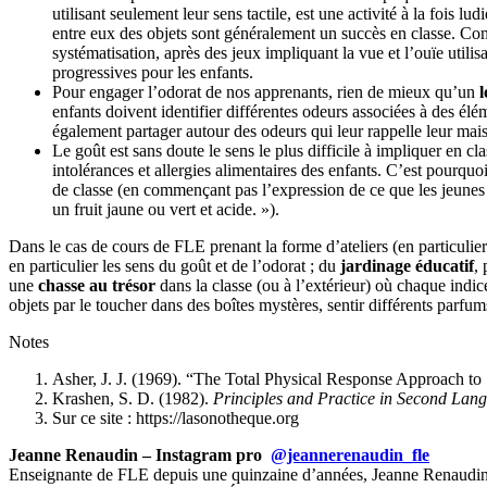
utilisant seulement leur sens tactile, est une activité à la fois
entre eux des objets sont généralement un succès en classe. Comm
systématisation, après des jeux impliquant la vue et l’ouïe utili
progressives pour les enfants.
Pour engager l’odorat de nos apprenants, rien de mieux qu’un
l
enfants doivent identifier différentes odeurs associées à des él
également partager autour des odeurs qui leur rappelle leur maiso
Le goût est sans doute le sens le plus difficile à impliquer en c
intolérances et allergies alimentaires des enfants. C’est pourqu
de classe (en commençant pas l’expression de ce que les jeunes 
un fruit jaune ou vert et acide. »).
Dans le cas de cours de FLE prenant la forme d’ateliers (en particulier
en particulier les sens du goût et de l’odorat ; du
jardinage éducatif
,
une
chasse au trésor
dans la classe (ou à l’extérieur) où chaque indic
objets par le toucher dans des boîtes mystères, sentir différents parfums 
Notes
Asher, J. J. (1969). “The Total Physical Response Approach 
Krashen, S. D. (1982).
Principles and Practice in Second Lang
Sur ce site : https://lasonotheque.org
Jeanne Renaudin – Instagram pro
@jeannerenaudin_fle
Enseignante de FLE depuis une quinzaine d’années, Jeanne Renaudin e