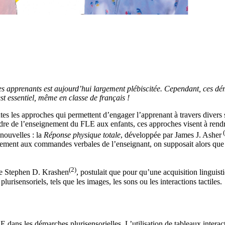
nes apprenants est aujourd’hui largement plébiscitée. Cependant, ces dém
st essentiel, même en classe de français !
es les approches qui permettent d’engager l’apprenant à travers divers sti
cadre de l’enseignement du FLE aux enfants, ces approches visent à rend
(
 nouvelles : la
Réponse physique totale
, développée par James J. Asher
ment aux commandes verbales de l’enseignant, on supposait alors que l’
(2)
e Stephen D. Krashen
, postulait que pour qu’une acquisition linguist
urisensoriels, tels que les images, les sons ou les interactions tactiles.
 dans les démarches plurisensorielles. L’utilisation de tableaux interacti