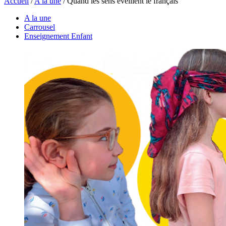
Accueil
/
A la une
/
Quand les sens éveillent le français
A la une
Carrousel
Enseignement Enfant