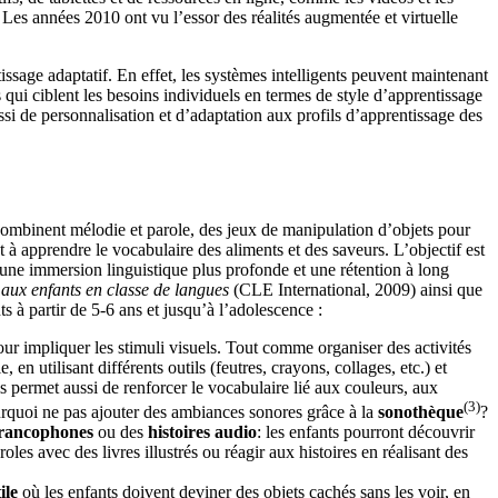
 Les années 2010 ont vu l’essor des réalités augmentée et virtuelle
ssage adaptatif. En effet, les systèmes intelligents peuvent maintenant
 qui ciblent les besoins individuels en termes de style d’apprentissage
ssi de personnalisation et d’adaptation aux profils d’apprentissage des
combinent mélodie et parole, des jeux de manipulation d’objets pour
nt à apprendre le vocabulaire des aliments et des saveurs. L’objectif est
insi une immersion linguistique plus profonde et une rétention à long
aux enfants en classe de langues
(CLE International, 2009) ainsi que
 à partir de 5-6 ans et jusqu’à l’adolescence :
pour impliquer les stimuli visuels. Tout comme organiser des activités
n utilisant différents outils (feutres, crayons, collages, etc.) et
s permet aussi de renforcer le vocabulaire lié aux couleurs, aux
(3)
pourquoi ne pas ajouter des ambiances sonores grâce à la
sonothèque
?
francophones
ou des
histoires audio
: les enfants pourront découvrir
s avec des livres illustrés ou réagir aux histoires en réalisant des
ile
où les enfants doivent deviner des objets cachés sans les voir, en