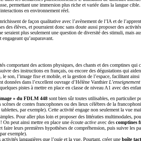
sse, permettant une immersion plus riche et variée dans la langue cible.
 interactions en environnement réel.
richissent de façon qualitative avec l’avènement de l’IA et de l’apprenti
ses des élèves, et pourraient donc sans doute aussi proposer des activités
ne seraient plus seulement une question de diversité des stimuli, mais au
et engageant qu’auparavant.
ités comportant des actions physiques, des chants et des comptines qui 
r suivre des instructions en français, ou encore des dégustations qui aide
lle, le son, l’image fixe et mobile, et la gestion de l’espace, facilitant a
ont données dans l’excellent ouvrage d’Hélène Vanthier
L’enseignement 
uelques pistes à mettre en place en classe de niveau A1 avec des enfants
 image » du FDLM 448
sont bien sûr toutes utilisables, en particulier 
 scènes de contes francophones ou des lieux célèbres de la francophonie, e
 tablettes, par exemple). Cette activité engage non seulement la vue mai
 simples. Pour aller plus loin et proposer des littératies multimodales, 
er ! On peut ainsi mettre en place une écoute
active
avec des
comptines 
aire leurs premières hypothèses de compréhension, puis suivre les parole
 par exemple).
activités langagières que l’ouïe et la vue. Pourtant, créer une
boîte tact