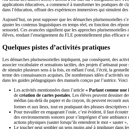
applications éducatives, a commencé à transformer les pratiques de cla
dans l’éducation, offrant des expériences immersives qui simulent des
Aujourd’hui, on peut supposer que les démarches plurisensorielles s’en
ajuster les contenus linguistiques en temps réel, en fonction des répon
sensoriel. Ces avancées signifient que les approches plurisensorielles 
élèves, rendant l’enseignement du FLE potentiellement plus efficace 
Quelques pistes d’activités pratiques
Les démarches plurisensorielles impliquent, par conséquent, des activ
associer vocabulaire et sensations tactiles, des projets d’artisanat pou
de stimuler plusieurs sens à la fois, en mêlant l’oral, l’écrit, la gestue
terme des connaissances acquises. De nombreuses idées d’activités s
dans les guides pédagogiques des manuels conçus par l’autrice. Voici q
Les activités mentionnées dans l’article
« Parlant comme une
de
création de cartes postales
. Les élèves peuvent dessiner des
médias (au-delà du papier et du crayon, ils peuvent recourir aux
formes et aux lieux, tout en pratiquant des phrases descriptives
Pour travailler en engageant l’ouïe, c’est évident, il faut écout
des environnements sonores pour s’imprégner d’une ambiance et f
actions physiques (sauter lorsqu’ils entendent le mot « sauter »,
Le toucher peut sembler un sens moins aisé à impliquer dans les 