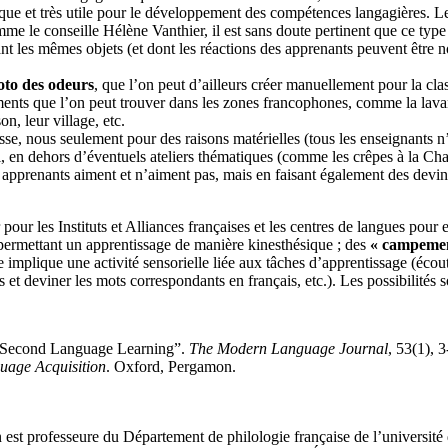
 ludique et très utile pour le développement des compétences langagières. 
e le conseille Hélène Vanthier, il est sans doute pertinent que ce type
sant les mêmes objets (et dont les réactions des apprenants peuvent être
oto des odeurs
, que l’on peut d’ailleurs créer manuellement pour la cl
éments que l’on peut trouver dans les zones francophones, comme la lava
n, leur village, etc.
lasse, nous seulement pour des raisons matérielles (tous les enseignants 
oi, en dehors d’éventuels ateliers thématiques (comme les crêpes à la Cha
apprenants aiment et n’aiment pas, mais en faisant également des devin
 pour les Instituts et Alliances françaises et les centres de langues pou
 permettant un apprentissage de manière kinesthésique ; des
« campemen
e implique une activité sensorielle liée aux tâches d’apprentissage (écou
et deviner les mots correspondants en français, etc.). Les possibilités son
to Second Language Learning”.
The Modern Language Journal
, 53(1), 
uage Acquisition
. Oxford, Pergamon.
st professeure du Département de philologie française de l’université