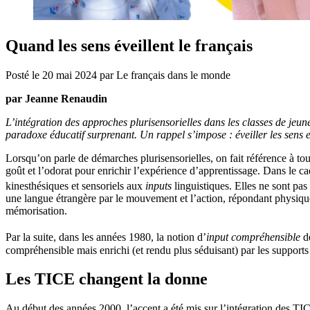
Quand les sens éveillent le français
Posté le
20 mai 2024
par
Le français dans le monde
par Jeanne Renaudin
L’intégration des approches plurisensorielles dans les classes de jeu
paradoxe éducatif surprenant. Un rappel s’impose : éveiller les sens e
Lorsqu’on parle de démarches plurisensorielles, on fait référence à tout
goût et l’odorat pour enrichir l’expérience d’apprentissage. Dans le 
kinesthésiques et sensoriels aux
inputs
linguistiques. Elles ne sont pas
une langue étrangère par le mouvement et l’action, répondant physique
mémorisation.
Par la suite, dans les années 1980, la notion d’
input compréhensible
d
compréhensible mais enrichi (et rendu plus séduisant) par les supports pl
Les TICE changent la donne
Au début des années 2000, l’accent a été mis sur l’intégration des TICE