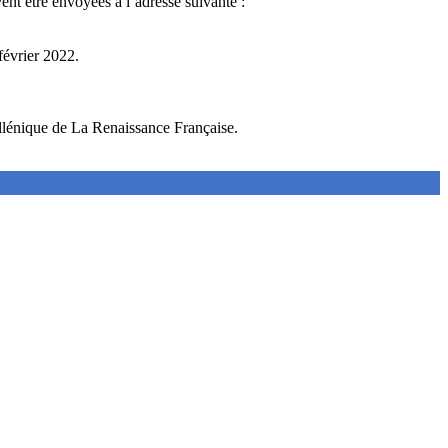
vent être envoyées à l’adresse suivante :
février 2022.
ellénique de La Renaissance Française.