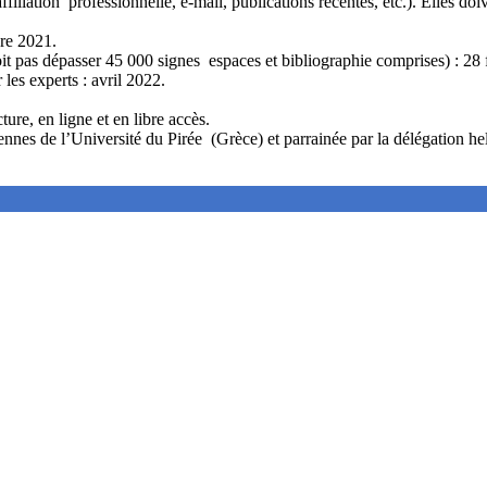
iliation professionnelle, e-mail, publications récentes, etc.). Elles doi
bre 2021.
doit pas dépasser 45 000 signes espaces et bibliographie comprises) : 28 
les experts : avril 2022.
ure, en ligne et en libre accès.
éennes de l’Université du Pirée (Grèce) et parrainée par la délégation h