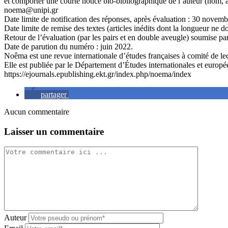
et comporter une courte notice bio-bibliographique de l’auteur (nom, aff
noema@unipi.gr
Date limite de notification des réponses, après évaluation : 30 novem
Date limite de remise des textes (articles inédits dont la longueur ne 
Retour de l’évaluation (par les pairs et en double aveugle) soumise par 
Date de parution du numéro : juin 2022.
Noêma est une revue internationale d’études françaises à comité de lect
Elle est publiée par le Département d’Études internationales et europ
https://ejournals.epublishing.ekt.gr/index.php/noema/index
partager
Aucun commentaire
Laisser un commentaire
Auteur