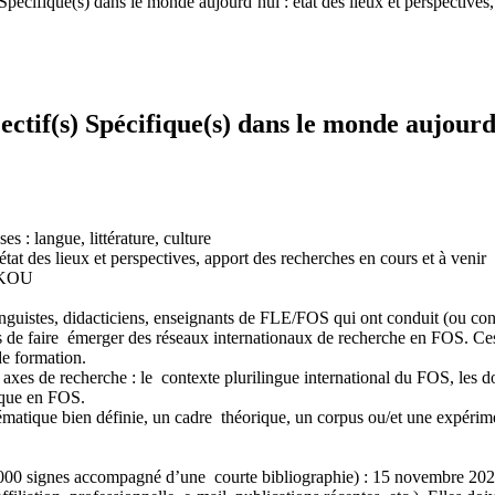
Spécifique(s) dans le monde aujourd’hui : état des lieux et perspectives,
ctif(s) Spécifique(s) dans le monde aujourd’
s : langue, littérature, culture
tat des lieux et perspectives, apport des recherches en cours et à venir
NIKOU
nguistes, didacticiens, enseignants de FLE/FOS qui ont conduit (ou c
bles de faire émerger des réseaux internationaux de recherche en FOS. C
e formation.
axes de recherche : le contexte plurilingue international du FOS, les do
ique en FOS.
ématique bien définie, un cadre théorique, un corpus ou/et une expérime
3000 signes accompagné d’une courte bibliographie) : 15 novembre 2021.