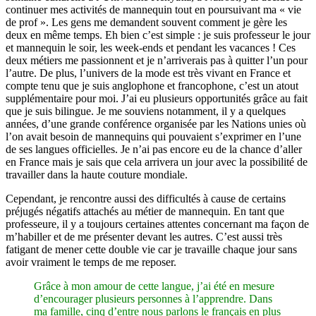
continuer mes activités de mannequin tout en poursuivant ma « vie
de prof ». Les gens me demandent souvent comment je gère les
deux en même temps. Eh bien c’est simple : je suis professeur le jour
et mannequin le soir, les week-ends et pendant les vacances ! Ces
deux métiers me passionnent et je n’arriverais pas à quitter l’un pour
l’autre. De plus, l’univers de la mode est très vivant en France et
compte tenu que je suis anglophone et francophone, c’est un atout
supplémentaire pour moi. J’ai eu plusieurs opportunités grâce au fait
que je suis bilingue. Je me souviens notamment, il y a quelques
années, d’une grande conférence organisée par les Nations unies où
l’on avait besoin de mannequins qui pouvaient s’exprimer en l’une
de ses langues officielles. Je n’ai pas encore eu de la chance d’aller
en France mais je sais que cela arrivera un jour avec la possibilité de
travailler dans la haute couture mondiale.
Cependant, je rencontre aussi des difficultés à cause de certains
préjugés négatifs attachés au métier de mannequin. En tant que
professeure, il y a toujours certaines attentes concernant ma façon de
m’habiller et de me présenter devant les autres. C’est aussi très
fatigant de mener cette double vie car je travaille chaque jour sans
avoir vraiment le temps de me reposer.
Grâce à mon amour de cette langue, j’ai été en mesure
d’encourager plusieurs personnes à l’apprendre. Dans
ma famille, cinq d’entre nous parlons le français en plus