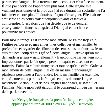
parler cette langue ! Je la trouvais très « cool » et c’est à ce moment-
là que j’ai décidé de l’apprendre plus tard. Cette langue m’a
vraiment passionnée et la prof que j’ai eue durant ma scolarité me l’a
fait aimer encore plus. J’adorais sa façon d’enseigner. Elle était très
amusante et les cours étaient toujours vivants et faciles à
comprendre. C’est alors que j’ai décidé que je deviendrai
enseignante de français et, grâce à Dieu, j’ai eu la chance de
poursuivre mes envies !
Pour moi le français est comme mon amour. Je l’aime trop et je
l’utilise parfois avec mes amies, mes collègues et ma famille. Je
préfère lire et regarder des films ou des émissions en français. Je me
suis fait beaucoup d’amis grâce à cette langue. Il arrive qu’on me
demande si je suis « naturellement » francophone car les gens sont
impressionnés par le fait que je peux m’exprimer aisément en
français. J’aime la culture française et tout ce qu’elle offre. Grâce à
mon amour de cette langue, j’ai été en mesure d’encourager
plusieurs personnes à l’apprendre. Dans ma famille par exemple,
cinq d’entre nous parlons le français en plus de notre langue
maternelle, le dholuo, et de nos langues nationales, le swahili et
l’anglais. Même mon petit garçon, il le comprend un peu car j’essaie
de le parler avec lui.
Au Kenya, le français est la première langue étrangère,
apprise par environ 40 000 élèves au lycée. Beaucoup