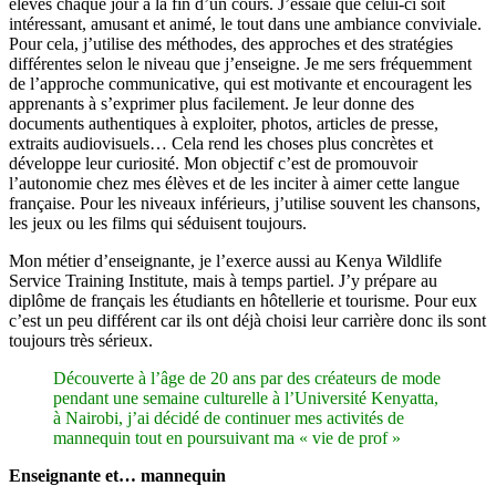
élèves chaque jour à la fin d’un cours. J’essaie que celui-ci soit
intéressant, amusant et animé, le tout dans une ambiance conviviale.
Pour cela, j’utilise des méthodes, des approches et des stratégies
différentes selon le niveau que j’enseigne. Je me sers fréquemment
de l’approche communicative, qui est motivante et encouragent les
apprenants à s’exprimer plus facilement. Je leur donne des
documents authentiques à exploiter, photos, articles de presse,
extraits audiovisuels… Cela rend les choses plus concrètes et
développe leur curiosité. Mon objectif c’est de promouvoir
l’autonomie chez mes élèves et de les inciter à aimer cette langue
française. Pour les niveaux inférieurs, j’utilise souvent les chansons,
les jeux ou les films qui séduisent toujours.
Mon métier d’enseignante, je l’exerce aussi au Kenya Wildlife
Service Training Institute, mais à temps partiel. J’y prépare au
diplôme de français les étudiants en hôtellerie et tourisme. Pour eux
c’est un peu différent car ils ont déjà choisi leur carrière donc ils sont
toujours très sérieux.
Découverte à l’âge de 20 ans par des créateurs de mode
pendant une semaine culturelle à l’Université Kenyatta,
à Nairobi, j’ai décidé de continuer mes activités de
mannequin tout en poursuivant ma « vie de prof »
Enseignante et… mannequin