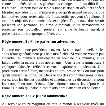
centres d’intérêts selon les générations changent et il est difficile de
les suivre. Un petit tour de table s’impose donc en début d’année !
Montrer aux ados qu’on s’intéresse à ce qu’ils aiment ne pourra que
les motiver pour rester attentifs ! Les goûts peuvent s’appliquer à
tous les objectifs communicatifs, exemple : l’apprenant doit savoir
présenter une personne, s’il aime le football, je lui demanderai de
présenter son footballeur préféré, s’il aime le heavy metal, il
présentera alors son groupe préféré, etc…
Règle numéro 2 : Faire parler son adversaire.
Comme mentionné précédemment, en classe « traditionnelle », les
ados n’ont généralement pas leur mot à dire. Si vous ne voulez pas
entendre les premiers ronflements au bout de dix minutes, il va
falloir céder la parole à vos apprenants ! Une règle grammaticale à
expliquer, faites-les réfléchir et eux l’exprimeront oralement. Une
production écrite à faire, mettez-les en groupes de deux ou trois pour
qu’ils puissent se consulter. Dans le cas des compréhensions orales,
sortez tous les thèmes possibles et imaginables de discussion et pour
les compréhensions écrites, faites donner toutes les réponses à
l’oral ! Un ado qui parle, c’est un ado dont l’attention est sollicitée.
Règle numéro 3 : Ce jeu est multimédia !
Au revoir le cours magistral où tout le monde a les yeux rivés sur