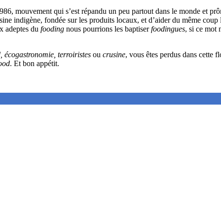
 1986, mouvement qui s’est répandu un peu partout dans le monde et prô
uisine indigène, fondée sur les produits locaux, et d’aider du même coup
ux adeptes du
fooding
nous pourrions les baptiser
foodingues
, si ce mot 
, écogastronomie, terroiristes
ou
crusine
, vous êtes perdus dans cette f
food
. Et bon appétit.