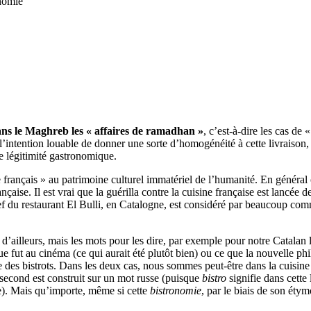
nomie
dans le Maghreb les « affaires de ramadhan »
, c’est-à-dire les cas de
 l’intention louable de donner une sorte d’homogénéité à cette livraison
de légitimité gastronomique.
çais » au patrimoine culturel immatériel de l’humanité. En général on 
ançaise. Il est vrai que la guérilla contre la cuisine française est lancé
ef du restaurant El Bulli, en Catalogne, est considéré par beaucoup com
 d’ailleurs, mais les mots pour les dire, par exemple pour notre Catalan 
ue fut au cinéma (ce qui aurait été plutôt bien) ou ce que la nouvelle phi
e des bistrots. Dans les deux cas, nous sommes peut-être dans la cuisine
e second est construit sur un mot russe (puisque
bistro
signifie dans cette
e). Mais qu’importe, même si cette
bistronomie
, par le biais de son éty