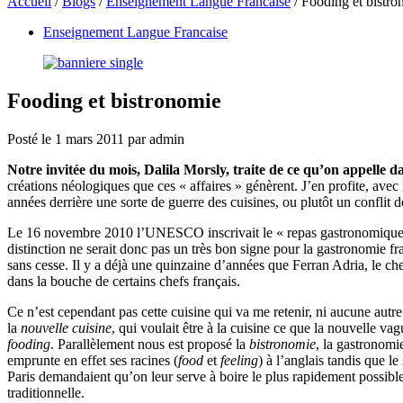
Accueil
/
Blogs
/
Enseignement Langue Francaise
/
Fooding et bistro
Enseignement Langue Francaise
Fooding et bistronomie
Posté le
1 mars 2011
par
admin
Notre invitée du mois, Dalila Morsly, traite de ce qu’on appelle 
créations néologiques que ces « affaires » génèrent. J’en profite, avec
années derrière une sorte de guerre des cuisines, ou plutôt un conflit 
Le 16 novembre 2010 l’UNESCO inscrivait le « repas gastronomique fran
distinction ne serait donc pas un très bon signe pour la gastronomie fr
sans cesse. Il y a déjà une quinzaine d’années que Ferran Adria, le ch
dans la bouche de certains chefs français.
Ce n’est cependant pas cette cuisine qui va me retenir, ni aucune autre
la
nouvelle cuisine
, qui voulait être à la cuisine ce que la nouvelle vag
fooding
. Parallèlement nous est proposé la
bistronomie
, la gastronomi
emprunte en effet ses racines (
food
et
feeling
) à l’anglais tandis que l
Paris demandaient qu’on leur serve à boire le plus rapidement possibl
traditionnelle.