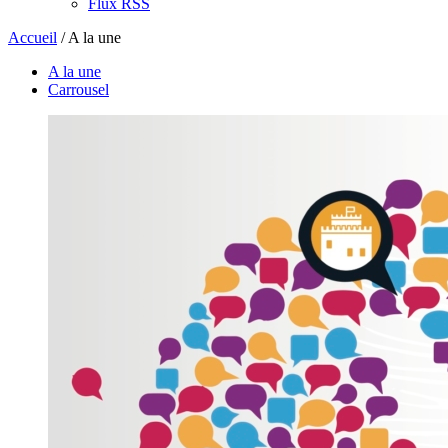
Flux RSS
Accueil
/
A la une
A la une
Carrousel