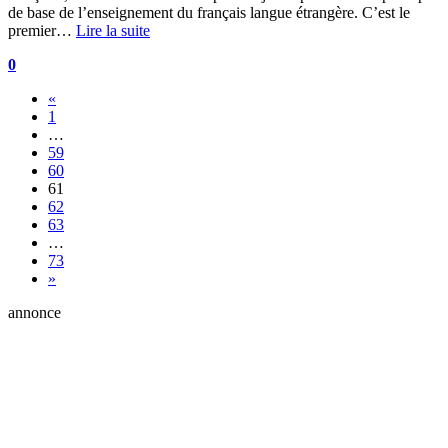
de base de l’enseignement du français langue étrangère. C’est le
premier…
Lire la suite
0
«
1
…
59
60
61
62
63
…
73
»
annonce