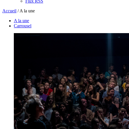
Flux RSS
Accueil
/
A la une
A la une
Carrousel