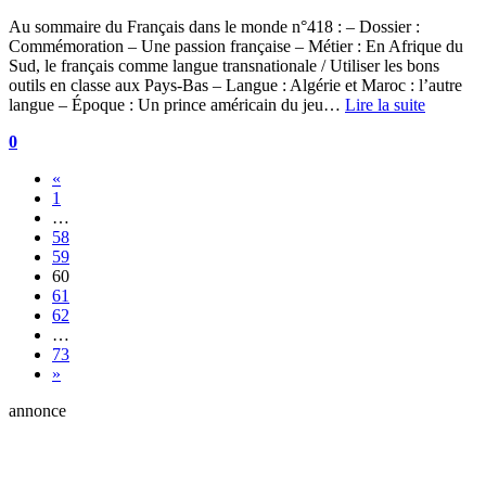
Au sommaire du Français dans le monde n°418 : – Dossier :
Commémoration – Une passion française – Métier : En Afrique du
Sud, le français comme langue transnationale / Utiliser les bons
outils en classe aux Pays-Bas – Langue : Algérie et Maroc : l’autre
langue – Époque : Un prince américain du jeu…
Lire la suite
0
«
1
…
58
59
60
61
62
…
73
»
annonce