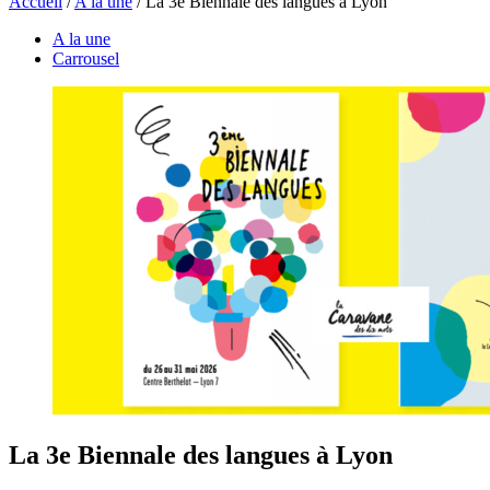
Accueil
/
A la une
/
La 3e Biennale des langues à Lyon
A la une
Carrousel
La 3e Biennale des langues à Lyon