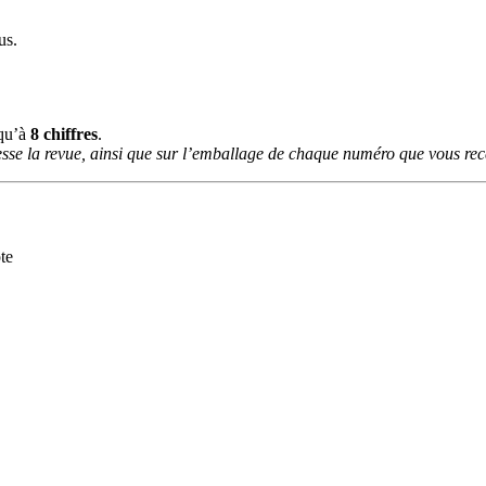
us.
squ’à
8 chiffres
.
sse la revue, ainsi que sur l’emballage de chaque numéro que vous rece
te