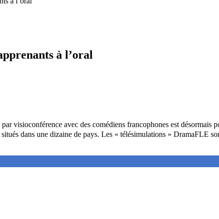
ts à l’oral
pprenants à l’oral
e par visioconférence avec des comédiens francophones est désormais 
s situés dans une dizaine de pays. Les « télésimulations » DramaFLE son