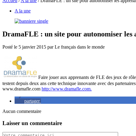
Accueil
/
A la une
/
DramaFLE : un site pour autonomiser les apprenan
A la une
DramaFLE : un site pour autonomiser les a
Posté le
5 janvier 2015
par
Le français dans le monde
Faire jouer aux apprenants de FLE des jeux de rôl
testent depuis deux ans cette technique innovante avec des partenaire
www.dramafle.com
http://www.dramafle.com.
partager
Aucun commentaire
Laisser un commentaire