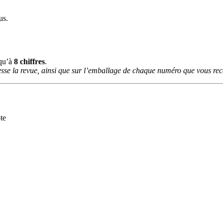
us.
squ’à
8 chiffres
.
sse la revue, ainsi que sur l’emballage de chaque numéro que vous rece
te