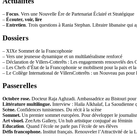
Actualités
–
Focus
. Vers une Nouvelle Ère de Partenariat Éclairé et Stratégique
–
Écouter, voir, lire
–
Entretien
. Trois questions à Rania Stephan. Libraire libanaise qui a
Dossiers
– XIXe Sommet de la Francophonie
– Vers une jeunesse dynamique et un multilatéralisme renforcé
– Déclaration de Villers-Cotterêts : Les engagements renouvelés des 
– Les Chefs d’État de la Francophonie se mobilisent pour la paix et la
– Le Collège International de VillersCotterêts : un Nouveau pas pour 
Passerelles
Octobre rose.
Docteur Raja Aghzadi. Ambassadrice au Bistouri pour
Littérature multilingue.
Interview : Haila Alkhalaf, La Saoudienne q
Scène.
Confidences tunisiennes. Du récit à la scène
Sommet.
Un premier sommet européen. Pour développer le journalism
Art visuel.
ZeeArts Gallery, Un hub artistique conjugué au féminin
Education
. Quand l’école ne parle pas l’école de ses élèves
Défis francophone.
Institut français. Renouveler l’Attractivité de 