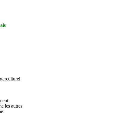
ais
nterculturel
ement
e les autres
ne