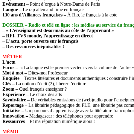
Evénement
–
Point d’orgue à Notre-Dame de Paris
Langue
–
Le rap allemand rime en français
130 ans d’Alliances françaises
–
À Rio, le français à la cote
DOSSIER – Radio et télé en ligne : les médias au service du franç
–
« L’enseignant est désormais au côté de l’apprenant »
–
RFI, TV5 monde, l’apprentissage en direct
–
L’actu, porte ouverte sur le français
–
Des ressources inépuisables !
MÉTIER
L’actu
Focus
–
« La langue est le premier vecteur vers la culture de l’autre »
Mot à mot –
Dites-moi Professeur
Enquête
–
Textes littéraires et documents authentiques : construire l’i
Clés
–
La notion d’écrit (2), libérer l’écriture
Zoom –
Quel français enseigner ?
Expérience –
Le choix des arts
Savoir-faire –
De véritables émissions de (web)radio pour l’enseign
Reportage –
La librairie pédagogique du FLE, une librairie pas comm
Initiative –
Un parcours d’apprentissage avec la littérature francopho
Innovation –
Madagascar : des téléphones pour apprendre
Ressources –
Et ma réputation numérique alors !
MÉMO