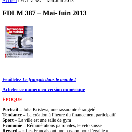
Accueil
/
FDLM 387 – Mai-Juin 2013
FDLM 387 – Mai-Juin 2013
Feuilletez
Le français dans le monde !
Acheter ce numéro en version numérique
ÉPOQUE
Portrait
–
Julia Kristeva, une rassurante étrangeté
Tendance
–
La création à l’heure du financement participatif
Sport
–
La ville est une salle de gym
Economie
–
Rémunérations patronales, le veto suisse
Regard
–
« Les Français ont une passion pour l’égalité »