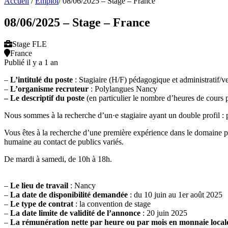
Accueil
/
Emploi
/
08/06/2025 – Stage – France
08/06/2025 – Stage – France
Stage FLE
France
Publié il y a 1 an
–
L’intitulé du poste
: Stagiaire (H/F) pédagogique et administratif/v
–
L’organisme recruteur
: Polylangues Nancy
– Le descriptif du poste
(en particulier le nombre d’heures de cours 
Nous sommes à la recherche d’un·e stagiaire ayant un double profil : 
Vous êtes à la recherche d’une première expérience dans le domaine p
humaine au contact de publics variés.
De mardi à samedi, de 10h à 18h.
–
Le lieu de travail
: Nancy
–
La date de disponibilité demandée
: du 10 juin au 1
er
août 2025
–
Le type de contrat
: la convention de stage
–
La date limite de validité de l’annonce
: 20 juin 2025
–
La rémunération nette par heure ou par mois en monnaie locale