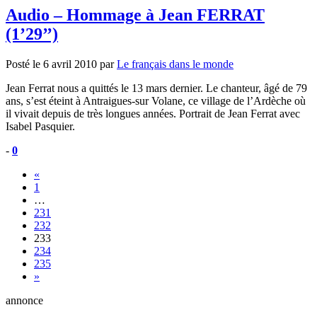
Audio – Hommage à Jean FERRAT
(1’29’’)
Posté le
6 avril 2010
par
Le français dans le monde
Jean Ferrat nous a quittés le 13 mars dernier. Le chanteur, âgé de 79
ans, s’est éteint à Antraigues-sur Volane, ce village de l’Ardèche où
il vivait depuis de très longues années. Portrait de Jean Ferrat avec
Isabel Pasquier.
-
0
«
1
…
231
232
233
234
235
»
annonce