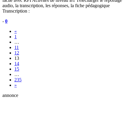
facile avec RFI Activités de niveau B1 Télécharger le reportage
audio, la transcription, les réponses, la fiche pédagogique
Transcription :
-
0
«
1
…
11
12
13
14
15
…
235
»
annonce