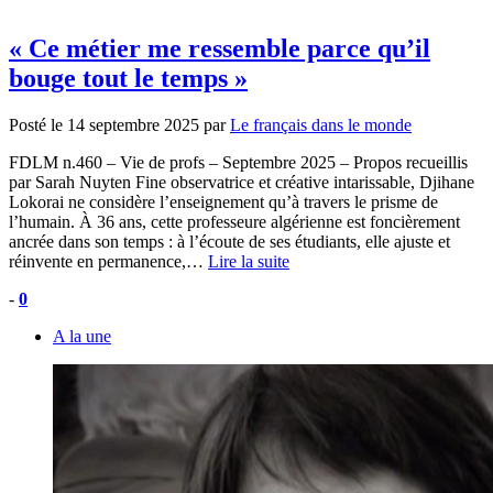
« Ce métier me ressemble parce qu’il
bouge tout le temps »
Posté le
14 septembre 2025
par
Le français dans le monde
FDLM n.460 – Vie de profs – Septembre 2025 – Propos recueillis
par Sarah Nuyten Fine observatrice et créative intarissable, Djihane
Lokorai ne considère l’enseignement qu’à travers le prisme de
l’humain. À 36 ans, cette professeure algérienne est foncièrement
ancrée dans son temps : à l’écoute de ses étudiants, elle ajuste et
réinvente en permanence,…
Lire la suite
-
0
A la une