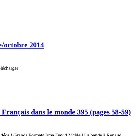
e/octobre 2014
lécharger |
u Français dans le monde 395 (pages 58-59)
 vidéos ! Grands Formats Irma David McNeil La bande à Renaud