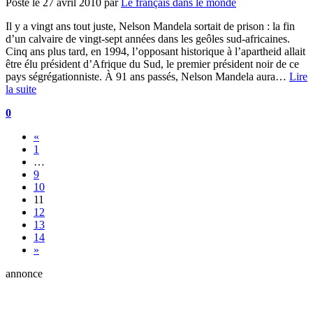
Posté le
27 avril 2010
par
Le français dans le monde
Il y a vingt ans tout juste, Nelson Mandela sortait de prison : la fin
d’un calvaire de vingt-sept années dans les geôles sud-africaines.
Cinq ans plus tard, en 1994, l’opposant historique à l’apartheid allait
être élu président d’Afrique du Sud, le premier président noir de ce
pays ségrégationniste. À 91 ans passés, Nelson Mandela aura…
Lire
la suite
0
«
1
…
9
10
11
12
13
14
»
annonce