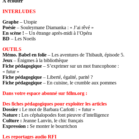
À écouter
INTERLUDES
Graphe
– Utopie
Poésie
– Souleymane Diamanka : « J’ai rêvé »
En scène !
– Un étrange après-midi à l’Opéra
BD
– Les Noeils
OUTILS
Mémo. Babel en folie
– Les aventures de Thibault, épisode 5.
Jeux
– Énigmes à la bibliothèque
Fiche pédagogique
– S’exprimer sur un mot francophone :
« futur »
Fiche pédagogique
– Liberté, égalité, parité ?
Fiche pédagogique
– En cuisine, le crumble aux pommes
Dans votre espace abonné sur fdlm.org :
Des fiches pédagogiques pour exploiter les articles
Dossier :
Le mot de Barbara Carlotti : « futur »
Nature :
Les céphalopodes font pieuvre d’intelligence
Culture :
Jeanne Lanvin, le chic français
Expression :
Se monter le bourrichon
Les reportages audio RFI