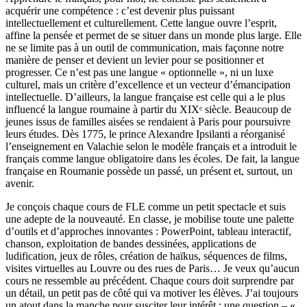
acquérir une compétence : c’est devenir plus puissant
intellectuellement et culturellement. Cette langue ouvre l’esprit,
affine la pensée et permet de se situer dans un monde plus large. Elle
ne se limite pas à un outil de communication, mais façonne notre
manière de penser et devient un levier pour se positionner et
progresser. Ce n’est pas une langue « optionnelle », ni un luxe
culturel, mais un critère d’excellence et un vecteur d’émancipation
intellectuelle. D’ailleurs, la langue française est celle qui a le plus
influencé la langue roumaine à partir du XIXᵉ siècle. Beaucoup de
jeunes issus de familles aisées se rendaient à Paris pour poursuivre
leurs études. Dès 1775, le prince Alexandre Ipsilanti a réorganisé
l’enseignement en Valachie selon le modèle français et a introduit le
français comme langue obligatoire dans les écoles. De fait, la langue
française en Roumanie possède un passé, un présent et, surtout, un
avenir.
Je conçois chaque cours de FLE comme un petit spectacle et suis
une adepte de la nouveauté. En classe, je mobilise toute une palette
d’outils et d’approches innovantes : PowerPoint, tableau interactif,
chanson, exploitation de bandes dessinées, applications de
ludification, jeux de rôles, création de haïkus, séquences de films,
visites virtuelles au Louvre ou des rues de Paris… Je veux qu’aucun
cours ne ressemble au précédent. Chaque cours doit surprendre par
un détail, un petit pas de côté qui va motiver les élèves. J’ai toujours
un atout dans la manche pour susciter leur intérêt : une question – «