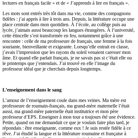
lectures en français facile » et de « J’apprends à lire en français ».
Les mots sont entrés très tôt dans ma vie, comme des compagnons
fidèles : j’ai appris à lire à trois ans. Depuis, la littérature occupe une
place centrale dans mon quotidien. À l’école, au collège puis au
lycée, j’aimais aussi beaucoup les langues étrangères. À l’université,
cette étincelle s’est transformée en feu, notamment grâce à une
rencontre : celle de ma professeure de français, une femme à la fois
souriante, bienveillante et exigeante. Lorsqu’elle entrait en classe,
j’avais l’impression que les rayons du soleil venaient caresser mon
âme. Et quand elle parlait français, je ne savais pas si c’était elle ou
le printemps que j’entendais. J’ai trouvé en elle l’image du
professeur idéal que je cherchais depuis longtemps.
L’enseignement dans le sang
L’amour de l’enseignement coule dans mes veines. Ma mère est
professeure de roumain-français, ma grand-mère maternelle l’était
aussi, ma grand-mère paternelle était institutrice et mon père
professeur d’EPS. Enseigner à mon tour a toujours été une évidence.
Petite, quand on me demandait ce que je voulais faire plus tard, je
répondais : être enseignante, comme eux ! Je suis restée fidèle à ce
rêve. J’ai étudié la langue et la littérature roumaine et française à