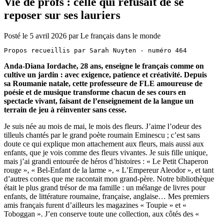
Vie de profs : celle qui refusait de se
reposer sur ses lauriers
Posté le
5 avril 2026
par
Le français dans le monde
Propos recueillis par Sarah Nuyten - numéro 464
Anda-Diana Iordache, 28 ans, enseigne le français comme on
cultive un jardin : avec exigence, patience et créativité. Depuis
sa Roumanie natale, cette professeure de FLE amoureuse de
poésie et de musique transforme chacun de ses cours en
spectacle vivant, faisant de l’enseignement de la langue un
terrain de jeu à réinventer sans cesse.
Je suis née au mois de mai, le mois des fleurs. J’aime l’odeur des
tilleuls chantés par le grand poète roumain Eminescu ; c’est sans
doute ce qui explique mon attachement aux fleurs, mais aussi aux
enfants, que je vois comme des fleurs vivantes. Je suis fille unique,
mais j’ai grandi entourée de héros d’histoires : « Le Petit Chaperon
rouge », « Bel-Enfant de la larme », « L’Empereur Aleodor », et tant
d’autres contes que me racontait mon grand-père. Notre bibliothèque
était le plus grand trésor de ma famille : un mélange de livres pour
enfants, de littérature roumaine, française, anglaise… Mes premiers
amis français furent d’ailleurs les magazines « Toupie » et «
Toboggan ». J’en conserve toute une collection, aux côtés des «