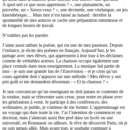
À quoi sert ce que nous apprenons ? », une plaisanterie, un
proverbe, un « Savez-vous ? », une devinette, une virelangue, un jeu
kinesthésique… Mais rien n’est laissé au hasard : derrière la
spontanéité de mes astuces se cache une préparation minutieuse et
de longues heures de travail.
N’oubliez pas les paroles
J’aime aussi utiliser la poésie, qui est une de mes passions. Depuis
l’enfance, je récite des poèmes en français. Aujourd’hui, je les
partage avec mes élèves, qui apprennent à leur tour à les déclamer,
comme de véritables acteurs. La chanson occupe également une
place centrale dans mon enseignement. La musique fait partie de
moi – je suis une grande fan de l’Eurovision – et je crois qu’un
cours agréable doit s’appuyer sur une mélodie ! Mes élèves y ont
pris goût et me demandent désormais : « Et la chanson ? ».
Je suis convaincue qu’un enseignant ne doit jamais se contenter de
la routine, mais se réinventer sans cesse, pour rester en phase avec
les générations à venir. Je participe à des conférences, des
webinaires, je publie, je continue de me former. L’apprentissage est
un voyage qui dure toute la vie. J’ai l’intention de commencer un
doctorat, mais j’aimerais aussi être prof dans un lycée ou une
université, en Roumanie ou ailleurs. Je rêve de découvrir Paris, où je
ne suis jamais allée. Mais avant tout, je souhaite continuer à