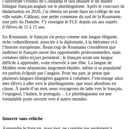
l’université Ovidius de Constanța et suis titulaire d’un master
bilingue français-anglais sur le plurilinguisme. Après le concours de
titularisation en 2020, j’ai obtenu un poste dans un collège de ma
ville natale, Călărași, une petite commune du sud de la Roumanie,
tout près du Danube. J’y enseigne le FLE depuis six ans auprès
d’élèves de 11 à 15 ans.
En Roumanie, le français est perçu comme une langue élégante,
riche culturellement, associée à la diplomatie, à la littérature et à
l’histoire européenne. Beaucoup de Roumains considèrent que
maîtriser le français ouvre des opportunités professionnelles, mais
certaines idées reçues persistent : le français serait une langue
difficile à apprendre, voire réservée à une élite. La langue de
Molière reste néanmoins largement étudiée, même si sa popularité
est parfois éclipsée par l’anglais. Pour ma part, je pense que
plusieurs langues étrangères gagnent à cohabiter. J’encourage ainsi
mes élèves à aller vers le plurilinguisme, que nous abordons en
classe. À partir d’un mot, nous voyageons du latin vers le français,
l’espagnol, l’italien, le portugais… Le plurilinguisme est une
formidable porte ouverte vers d’autres mondes.
Innover sans relâche
Apprendre le français, pour moi, ne consiste pas seulement à