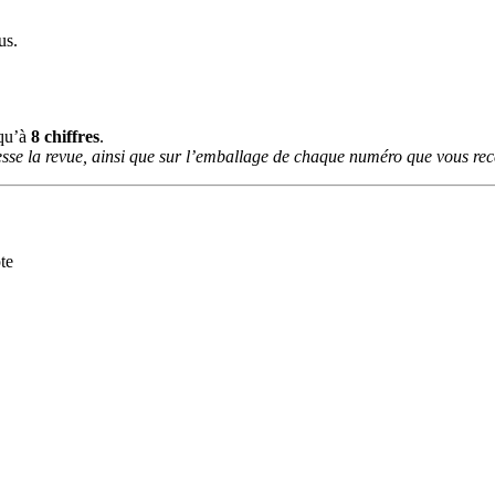
us.
squ’à
8 chiffres
.
sse la revue, ainsi que sur l’emballage de chaque numéro que vous rece
te