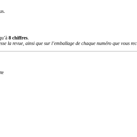
us.
squ’à
8 chiffres
.
sse la revue, ainsi que sur l’emballage de chaque numéro que vous rece
te