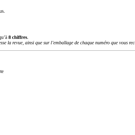
us.
squ’à
8 chiffres
.
sse la revue, ainsi que sur l’emballage de chaque numéro que vous rece
te