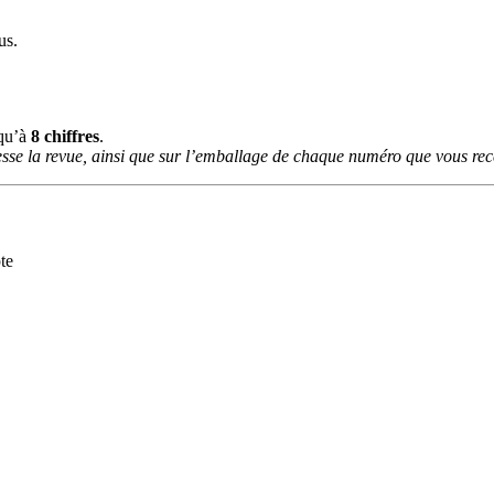
us.
squ’à
8 chiffres
.
sse la revue, ainsi que sur l’emballage de chaque numéro que vous rece
te